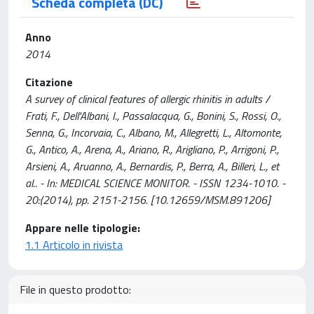
Scheda completa (DC)
Anno
2014
Citazione
A survey of clinical features of allergic rhinitis in adults /
Frati, F., Dell'Albani, I., Passalacqua, G., Bonini, S., Rossi, O.,
Senna, G., Incorvaia, C., Albano, M., Allegretti, L., Altomonte,
G., Antico, A., Arena, A., Ariano, R., Arigliano, P., Arrigoni, P.,
Arsieni, A., Aruanno, A., Bernardis, P., Berra, A., Billeri, L., et
al.. - In: MEDICAL SCIENCE MONITOR. - ISSN 1234-1010. -
20:(2014), pp. 2151-2156. [10.12659/MSM.891206]
Appare nelle tipologie:
1.1 Articolo in rivista
File in questo prodotto: