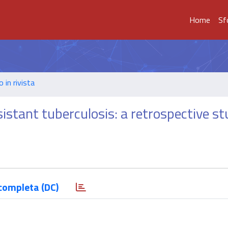
Home
Sf
o in rivista
esistant tuberculosis: a retrospective s
completa (DC)