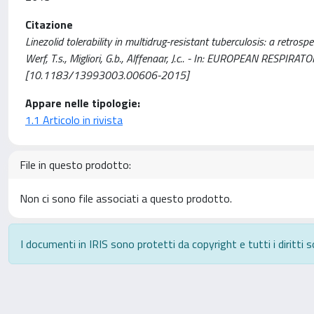
Citazione
Linezolid tolerability in multidrug-resistant tuberculosis: a retrospec
Werf, T.s., Migliori, G.b., Alffenaar, J.c.. - In: EUROPEAN RESP
[10.1183/13993003.00606-2015]
Appare nelle tipologie:
1.1 Articolo in rivista
File in questo prodotto:
Non ci sono file associati a questo prodotto.
I documenti in IRIS sono protetti da copyright e tutti i diritti s