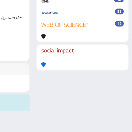
52
J.g., van der
49
social impact