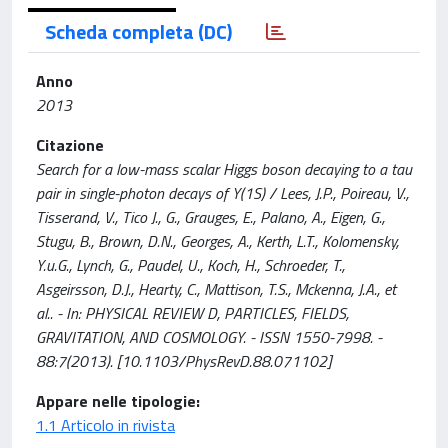
Scheda completa (DC)
Anno
2013
Citazione
Search for a low-mass scalar Higgs boson decaying to a tau
pair in single-photon decays of Y(1S) / Lees, J.P., Poireau, V.,
Tisserand, V., Tico J., G., Grauges, E., Palano, A., Eigen, G.,
Stugu, B., Brown, D.N., Georges, A., Kerth, L.T., Kolomensky,
Y.u.G., Lynch, G., Paudel, U., Koch, H., Schroeder, T.,
Asgeirsson, D.J., Hearty, C., Mattison, T.S., Mckenna, J.A., et
al.. - In: PHYSICAL REVIEW D, PARTICLES, FIELDS,
GRAVITATION, AND COSMOLOGY. - ISSN 1550-7998. -
88:7(2013). [10.1103/PhysRevD.88.071102]
Appare nelle tipologie:
1.1 Articolo in rivista