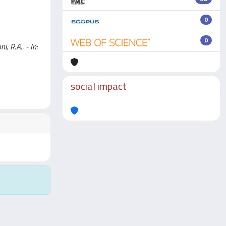
0
0
, R.A.. - In:
social impact