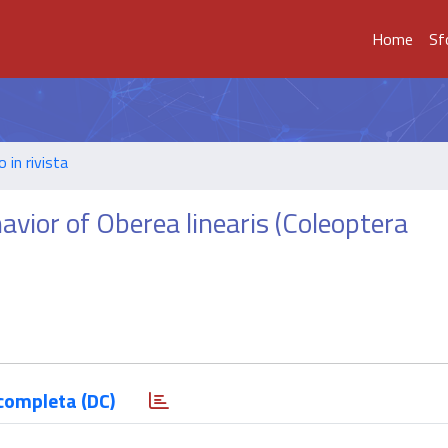
Home
Sf
o in rivista
vior of Oberea linearis (Coleoptera
completa (DC)