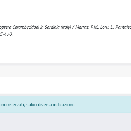
era Cerambycidae) in Sardinia (Italy) / Marras, P.M., Loru, L., Pantaleoni
65-470.
ono riservati, salvo diversa indicazione.