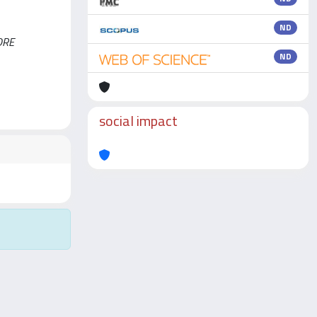
ND
TORE
ND
social impact