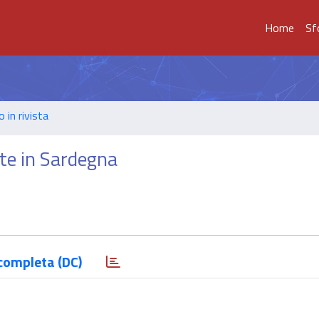
Home
Sf
o in rivista
ite in Sardegna
completa (DC)