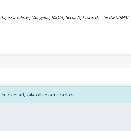
ota, V.A., Tolu, G., Mungianu, M.P.M., Sechi, A., Prota, U.. - In: INFORMA
ono riservati, salvo diversa indicazione.