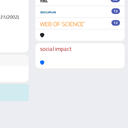
12
 31:(2002),
12
social impact