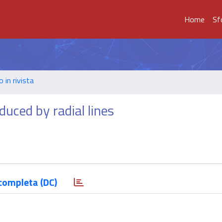
Home
Sf
o in rivista
duced by radial lines
completa (DC)