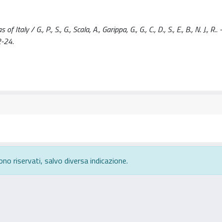
ly / G., P., S., G., Scala, A., Garippa, G., G., C., D., S., E., B., N. J., R.. 
-24.
ono riservati, salvo diversa indicazione.