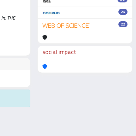
24
- In: THE
22
social impact