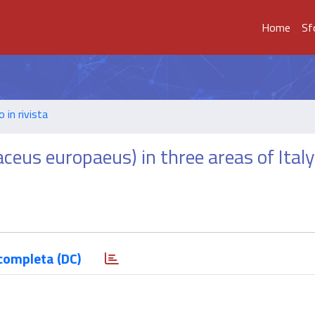
Home
Sf
o in rivista
ceus europaeus) in three areas of Italy
completa (DC)