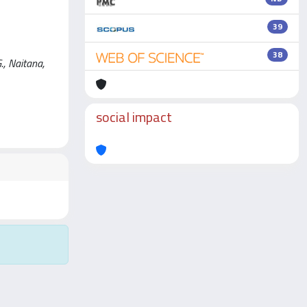
39
38
G., Naitana,
social impact