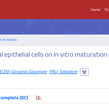
Home
Sf
o in rivista
 epithelial cells on in vitro maturation
EONI, Giovanni Giuseppe
;
PAU, Salvatore
completa (DC)