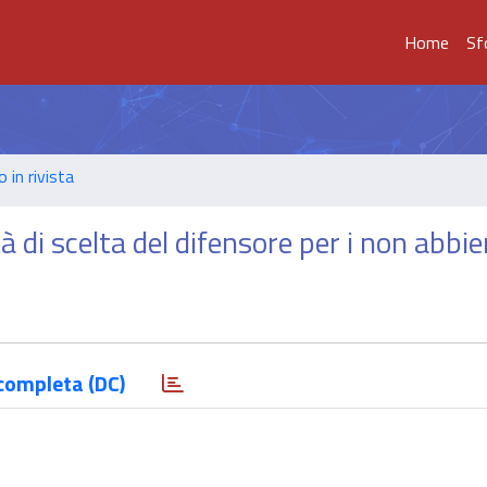
Home
Sf
o in rivista
ltà di scelta del difensore per i non abbie
completa (DC)