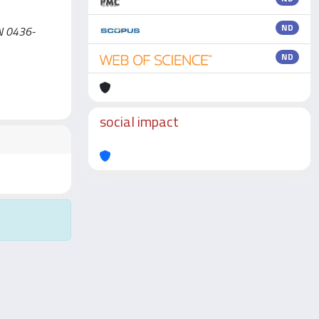
ND
SSN 0436-
ND
social impact