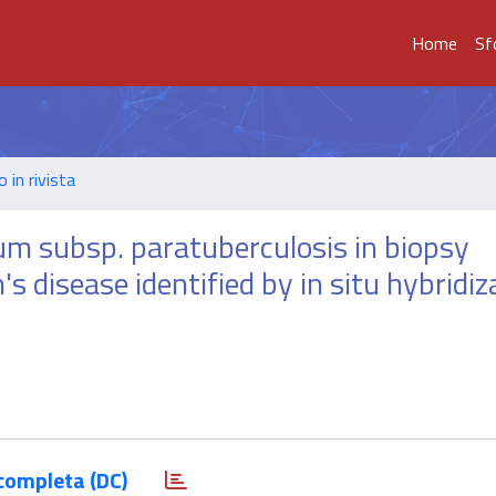
Home
Sf
o in rivista
um subsp. paratuberculosis in biopsy
 disease identified by in situ hybridiz
completa (DC)