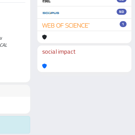
ND
1
u
ICAL
social impact