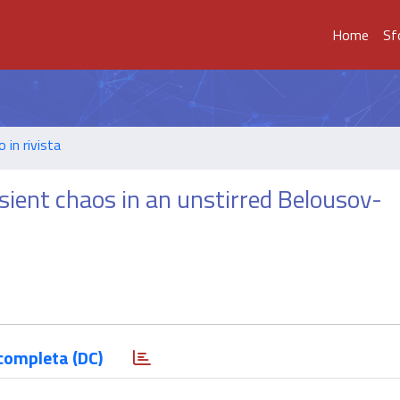
Home
Sf
o in rivista
nsient chaos in an unstirred Belousov-
completa (DC)