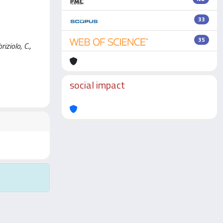
33
35
iziolo, C.,
social impact