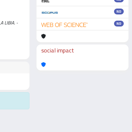
ND
A LIBIA. -
ND
social impact