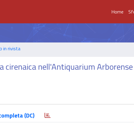
Home
Sf
o in rivista
a cirenaica nell'Antiquarium Arborense 
completa (DC)