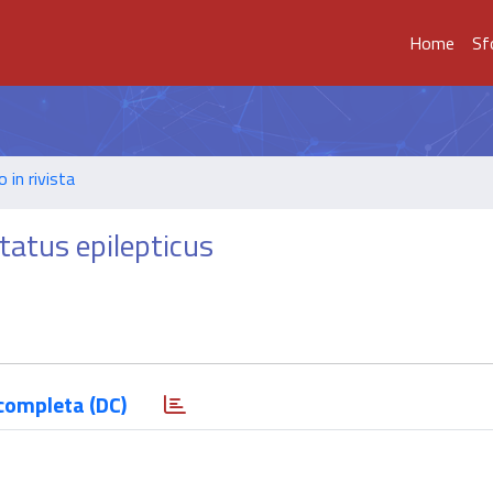
Home
Sf
o in rivista
tatus epilepticus
completa (DC)