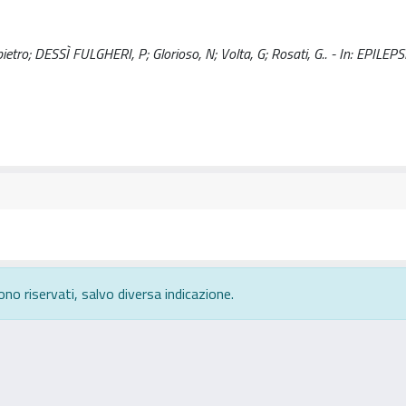
ietro; DESSÌ FULGHERI, P; Glorioso, N; Volta, G; Rosati, G.. - In: EPILEPS
ono riservati, salvo diversa indicazione.