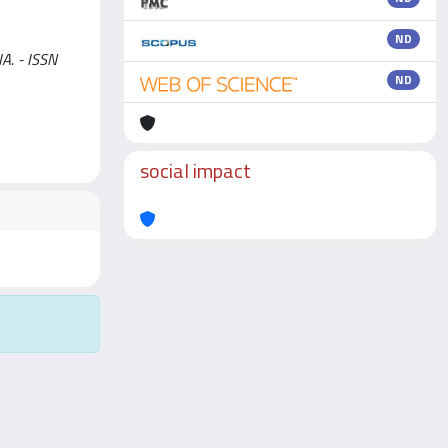
ND
IA. - ISSN
ND
social impact