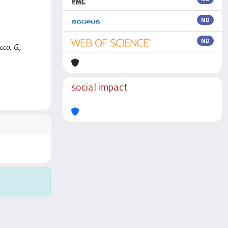
ND
ND
o, G.,
social impact