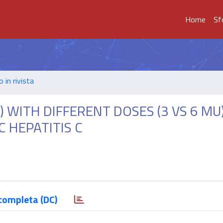
Home
Sf
o in rivista
WITH DIFFERENT DOSES (3 VS 6 MU
 HEPATITIS C
completa (DC)