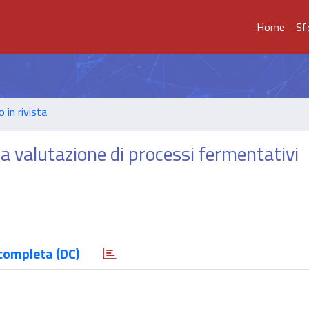
Home
Sf
o in rivista
 la valutazione di processi fermentativi
completa (DC)