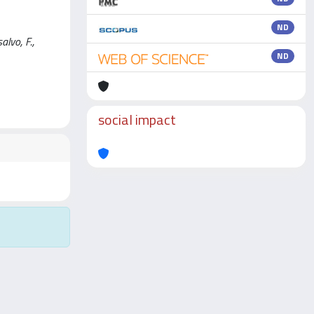
ND
alvo, F.,
ND
social impact