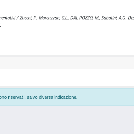
mentativi / Zucchi, P., Marcazzan, G.L., DAL POZZO, M., Sabatini, A.G., Des
.
ono riservati, salvo diversa indicazione.