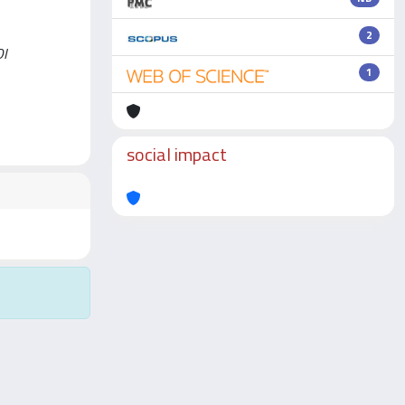
2
DI
1
social impact