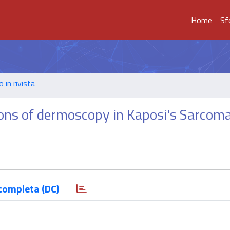
Home
Sf
o in rivista
ions of dermoscopy in Kaposi's Sarcom
completa (DC)