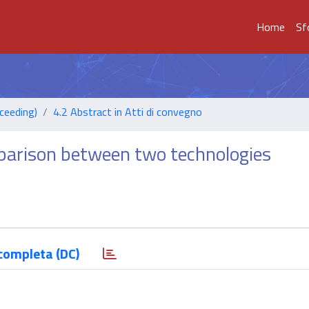
Home
Sf
ceeding)
4.2 Abstract in Atti di convegno
mparison between two technologies
completa (DC)