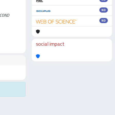
ND
SECOND
ND
social impact