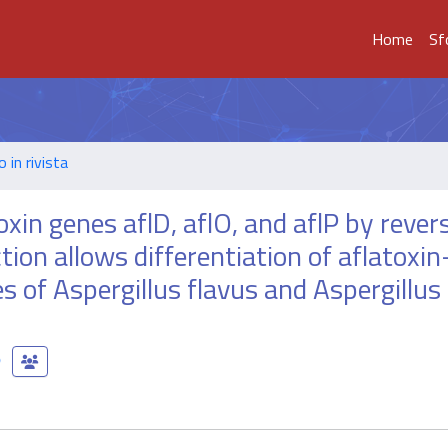
Home
Sf
o in rivista
oxin genes aflD, aflO, and aflP by rever
ion allows differentiation of aflatoxin
 of Aspergillus flavus and Aspergillus