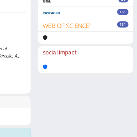
151
131
n of
social impact
rcello, A.,