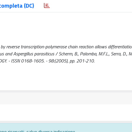
completa (DC)
P by reverse transcription-polymerase chain reaction allows differentiatio
s and Aspergillus parasiticus / Scherm, B., Palomba, M.F.L., Serra, D., Ma
GY. - ISSN 0168-1605. - 98:(2005), pp. 201-210.
ono riservati, salvo diversa indicazione.