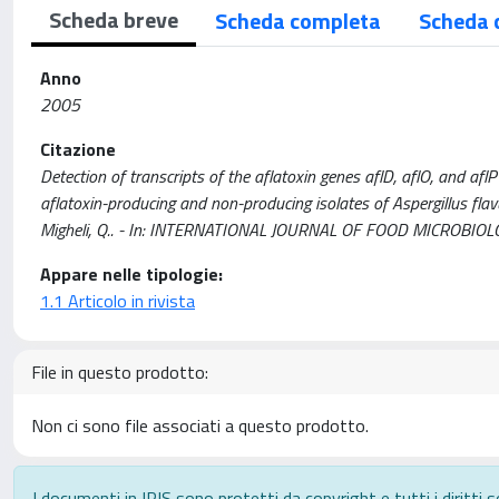
Scheda breve
Scheda completa
Scheda 
Anno
2005
Citazione
Detection of transcripts of the aflatoxin genes aflD, aflO, and afl
aflatoxin-producing and non-producing isolates of Aspergillus flavu
Migheli, Q.. - In: INTERNATIONAL JOURNAL OF FOOD MICROBIOLO
Appare nelle tipologie:
1.1 Articolo in rivista
File in questo prodotto:
Non ci sono file associati a questo prodotto.
I documenti in IRIS sono protetti da copyright e tutti i diritti s