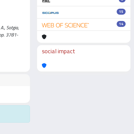
15
14
A., Sotgia,
 pp. 3781-
social impact