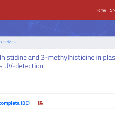
Home
Sf
o in rivista
lhistidine and 3-methylhistidine in pl
is UV-detection
completa (DC)