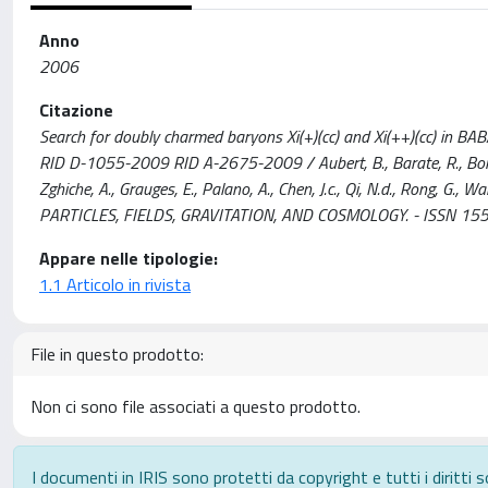
Anno
2006
Citazione
Search for doubly charmed baryons Xi(+)(cc) and Xi(++)(cc) 
RID D-1055-2009 RID A-2675-2009 / Aubert, B., Barate, R., Bona, M.,
Zghiche, A., Grauges, E., Palano, A., Chen, J.c., Qi, N.d., Rong, G., Wa
PARTICLES, FIELDS, GRAVITATION, AND COSMOLOGY. - ISSN 15
Appare nelle tipologie:
1.1 Articolo in rivista
File in questo prodotto:
Non ci sono file associati a questo prodotto.
I documenti in IRIS sono protetti da copyright e tutti i diritti s