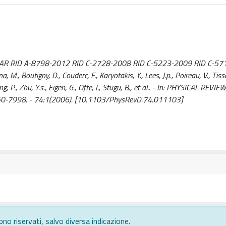
in BABAR RID A-8798-2012 RID C-2728-2008 RID C-5223-2009 RID C-5
 Boutigny, D., Couderc, F., Karyotakis, Y., Lees, J.p., Poireau, V., Tisse
ng, P., Zhu, Y.s., Eigen, G., Ofte, I., Stugu, B., et al.. - In: PHYSICAL REVIE
50-7998. - 74:1(2006). [10.1103/PhysRevD.74.011103]
ono riservati, salvo diversa indicazione.