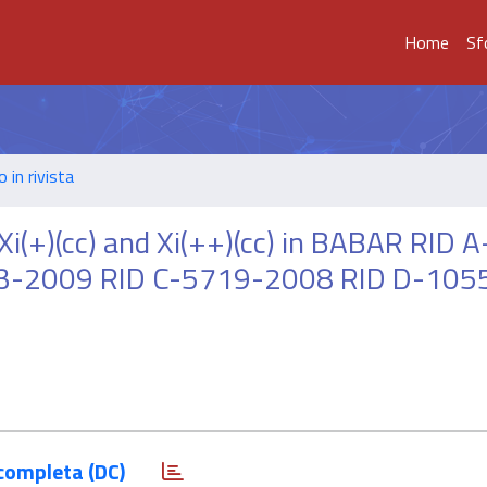
Home
Sf
o in rivista
Xi(+)(cc) and Xi(++)(cc) in BABAR RID 
3-2009 RID C-5719-2008 RID D-105
completa (DC)