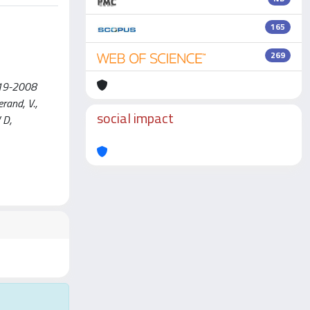
165
269
719-2008
rand, V.,
social impact
W D,