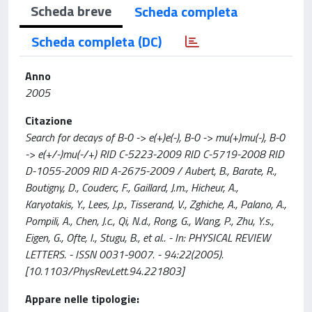
Scheda breve
Scheda completa
Scheda completa (DC)
Anno
2005
Citazione
Search for decays of B-0 -> e(+)e(-), B-0 -> mu(+)mu(-), B-0
-> e(+/-)mu(-/+) RID C-5223-2009 RID C-5719-2008 RID
D-1055-2009 RID A-2675-2009 / Aubert, B., Barate, R.,
Boutigny, D., Couderc, F., Gaillard, J.m., Hicheur, A.,
Karyotakis, Y., Lees, J.p., Tisserand, V., Zghiche, A., Palano, A.,
Pompili, A., Chen, J.c., Qi, N.d., Rong, G., Wang, P., Zhu, Y.s.,
Eigen, G., Ofte, I., Stugu, B., et al.. - In: PHYSICAL REVIEW
LETTERS. - ISSN 0031-9007. - 94:22(2005).
[10.1103/PhysRevLett.94.221803]
Appare nelle tipologie: