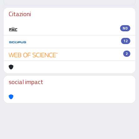
Citazioni
ND
12
2
social impact
Powered by
IRIS
-
about IRIS
-