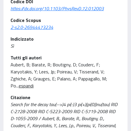
Codice DOI
https://dx.doi.org/10.1103/PhysRevD.72.012003
Codice Scopus
2-s2.0-26944473234
Indicizzato
Sì
Tutti gli autori
Aubert, B; Barate, R; Boutigny, D; Couderc, F;
Karyotakis, Y; Lees, Jp; Poireau, V; Tisserand, V;
Zghiche, A; Grauges, E; Palano, A; Pappagallo, M;
Po
...
espandi
Citazione
Search for the decay tau(-->)4 pi(-)3 pi(+)(pi(0))nu(tau) RID
C-2728-2008 RID C-5223-2009 RID C-5719-2008 RID
D-1055-2009 / Aubert, B., Barate, R., Boutigny, D.,
Couderc, F., Karyotakis, Y., Lees, J.p., Poireau, V., Tisserand,