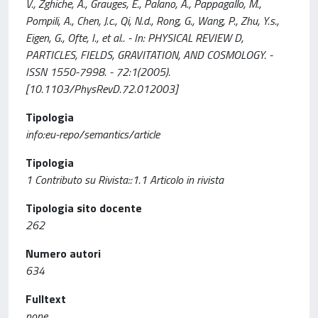
V., Zghiche, A., Grauges, E., Palano, A., Pappagallo, M.,
Pompili, A., Chen, J.c., Qi, N.d., Rong, G., Wang, P., Zhu, Y.s.,
Eigen, G., Ofte, I., et al.. - In: PHYSICAL REVIEW D,
PARTICLES, FIELDS, GRAVITATION, AND COSMOLOGY. -
ISSN 1550-7998. - 72:1(2005).
[10.1103/PhysRevD.72.012003]
Tipologia
info:eu-repo/semantics/article
Tipologia
1 Contributo su Rivista::1.1 Articolo in rivista
Tipologia sito docente
262
Numero autori
634
Fulltext
none