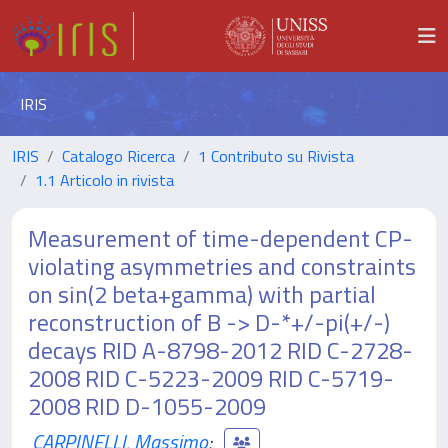
IRIS
IRIS
Catalogo Ricerca
1 Contributo su Rivista
1.1 Articolo in rivista
Measurement of time-dependent CP-
violating asymmetries and constraints
on sin(2 beta+gamma) with partial
reconstruction of B -> D-*+/-pi(+/-)
decays RID A-8798-2012 RID C-2728-
2008 RID C-5223-2009 RID C-5719-
2008 RID D-1055-2009
CARPINELLI, Massimo
;