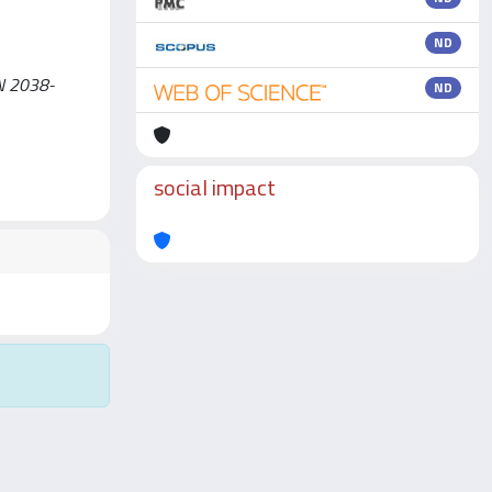
ND
SN 2038-
ND
social impact