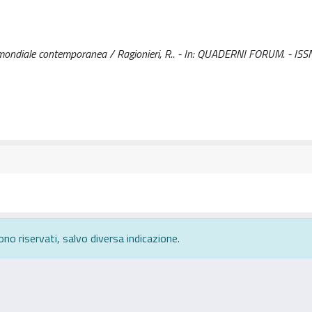
tica mondiale contemporanea / Ragionieri, R.. - In: QUADERNI FORUM. - IS
ono riservati, salvo diversa indicazione.