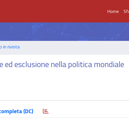
Home
Sf
o in rivista
ne ed esclusione nella politica mondiale
completa (DC)