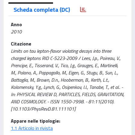
Scheda completa (DC)
Anno
2010
Citazione
Limits on tau lepton-flavor violating decays into three
charged leptons RID C-5223-2009 / Lees, J.p., Poireau, V.,
Prencipe, E., Tisserand, V., Tico, J.g., Grauges, E., Martinelli,
M., Palano, A., Pappagallo, M., Eigen, G., Stugu, B., Sun, L.,
Battaglia, M., Brown, D.n., Hooberman, B., Kerth, L.t.,
Kolomensky, Y.g., Lynch, G., Osipenkov, I.l., Tanabe, T., et al.. -
In: PHYSICAL REVIEW D, PARTICLES, FIELDS, GRAVITATION,
AND COSMOLOGY. - ISSN 1550-7998. - 81:11(2010).
[10.1103/PhysRevD.81.111101]
Appare nelle tipologie:
1.1 Articolo in rivista