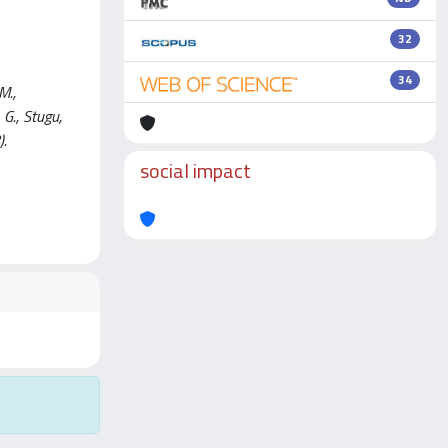
32
34
M.,
, G., Stugu,
).
social impact