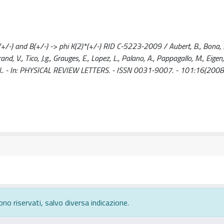
+/-) and B(+/-) -> phi K(2)*(+/-) RID C-5223-2009 / Aubert, B., Bona, 
rand, V., Tico, J.g., Grauges, E., Lopez, L., Palano, A., Pappagallo, M., Eigen
 et al.. - In: PHYSICAL REVIEW LETTERS. - ISSN 0031-9007. - 101:16(2008
ono riservati, salvo diversa indicazione.