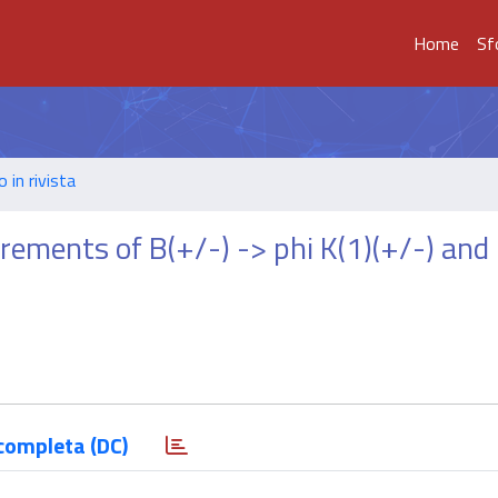
Home
Sf
o in rivista
ements of B(+/-) -> phi K(1)(+/-) and 
completa (DC)