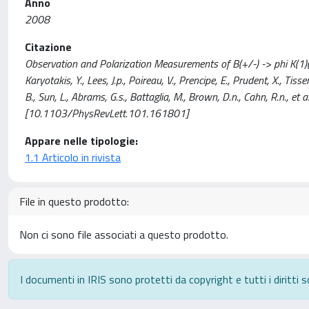
Anno
2008
Citazione
Observation and Polarization Measurements of B(+/-) -> phi K(1)(
Karyotakis, Y., Lees, J.p., Poireau, V., Prencipe, E., Prudent, X., Tisse
B., Sun, L., Abrams, G.s., Battaglia, M., Brown, D.n., Cahn, R.n.,
[10.1103/PhysRevLett.101.161801]
Appare nelle tipologie:
1.1 Articolo in rivista
File in questo prodotto:
Non ci sono file associati a questo prodotto.
I documenti in IRIS sono protetti da copyright e tutti i diritti s