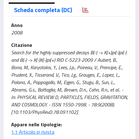
Scheda completa (DC)
Anno
2008
Citazione
Search for the highly suppressed decays B(-) -> K(+)pi(-)pi(-)
and B(-) -> K(-)K(-)pi(+) RID C-5223-2009 / Aubert, B.,
Bona, M., Karyotakis, Y., Lees, J.p., Poireau, V., Prencipe, E.,
Prudent, X., Tisserand, V., Tico, J.g., Grauges, E., Lopez, L.,
Palano, A., Pappagallo, M., Eigen, G., Stugu, B., Sun, L.,
Abrams, G.s., Battaglia, M., Brown, D.n., Cahn, R.n., et al.. -
In: PHYSICAL REVIEW D, PARTICLES, FIELDS, GRAVITATION,
AND COSMOLOGY. - ISSN 1550-7998. - 78:9(2008).
[10.1103/PhysRevD.78.091102]
Appare nelle tipologie:
1.1 Articolo in rivista