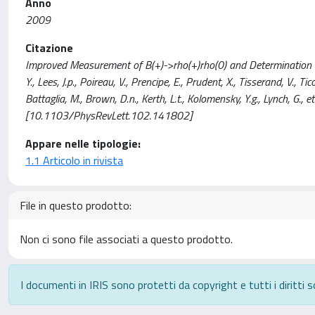
Anno
2009
Citazione
Improved Measurement of B(+)->rho(+)rho(0) and Determination o
Y., Lees, J.p., Poireau, V., Prencipe, E., Prudent, X., Tisserand, V., Tic
Battaglia, M., Brown, D.n., Kerth, L.t., Kolomensky, Y.g., Lynch, 
[10.1103/PhysRevLett.102.141802]
Appare nelle tipologie:
1.1 Articolo in rivista
File in questo prodotto:
Non ci sono file associati a questo prodotto.
I documenti in IRIS sono protetti da copyright e tutti i diritti s