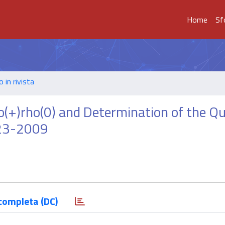
Home
Sf
o in rivista
(+)rho(0) and Determination of the Q
223-2009
completa (DC)