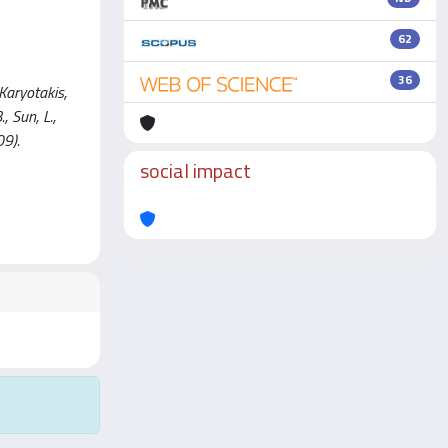
62
36
Karyotakis,
., Sun, L.,
09).
social impact