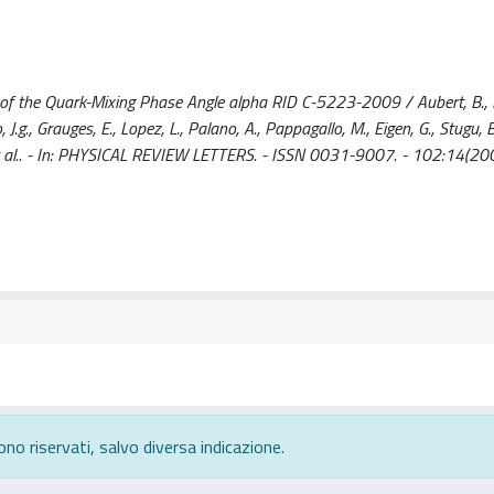
f the Quark-Mixing Phase Angle alpha RID C-5223-2009 / Aubert, B., 
o, J.g., Grauges, E., Lopez, L., Palano, A., Pappagallo, M., Eigen, G., Stugu, B
G., et al.. - In: PHYSICAL REVIEW LETTERS. - ISSN 0031-9007. - 102:14(20
ono riservati, salvo diversa indicazione.