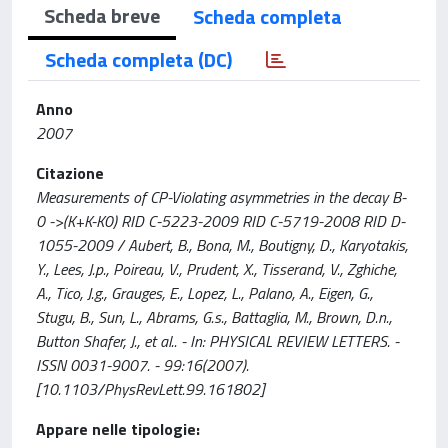
Scheda breve
Scheda completa
Scheda completa (DC)
Anno
2007
Citazione
Measurements of CP-Violating asymmetries in the decay B-
0 ->(K+K-K0) RID C-5223-2009 RID C-5719-2008 RID D-
1055-2009 / Aubert, B., Bona, M., Boutigny, D., Karyotakis,
Y., Lees, J.p., Poireau, V., Prudent, X., Tisserand, V., Zghiche,
A., Tico, J.g., Grauges, E., Lopez, L., Palano, A., Eigen, G.,
Stugu, B., Sun, L., Abrams, G.s., Battaglia, M., Brown, D.n.,
Button Shafer, J., et al.. - In: PHYSICAL REVIEW LETTERS. -
ISSN 0031-9007. - 99:16(2007).
[10.1103/PhysRevLett.99.161802]
Appare nelle tipologie: