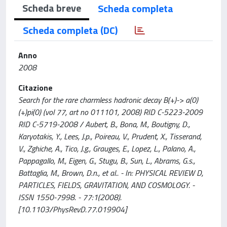
Scheda breve
Scheda completa
Scheda completa (DC)
Anno
2008
Citazione
Search for the rare charmless hadronic decay B(+)-> a(0)
(+)pi(0) (vol 77, art no 011101, 2008) RID C-5223-2009
RID C-5719-2008 / Aubert, B., Bona, M., Boutigny, D.,
Karyotakis, Y., Lees, J.p., Poireau, V., Prudent, X., Tisserand,
V., Zghiche, A., Tico, J.g., Grauges, E., Lopez, L., Palano, A.,
Pappagallo, M., Eigen, G., Stugu, B., Sun, L., Abrams, G.s.,
Battaglia, M., Brown, D.n., et al.. - In: PHYSICAL REVIEW D,
PARTICLES, FIELDS, GRAVITATION, AND COSMOLOGY. -
ISSN 1550-7998. - 77:1(2008).
[10.1103/PhysRevD.77.019904]