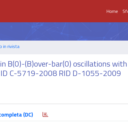
Home
Sf
o in rivista
in B(0)-(B)over-bar(0) oscillations with
 RID C-5719-2008 RID D-1055-2009
completa (DC)