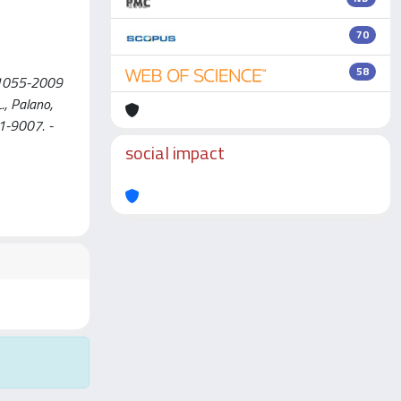
70
58
D-1055-2009
L., Palano,
31-9007. -
social impact