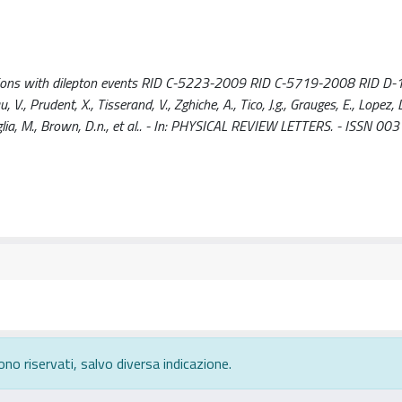
cillations with dilepton events RID C-5223-2009 RID C-5719-2008 RID 
, V., Prudent, X., Tisserand, V., Zghiche, A., Tico, J.g., Grauges, E., Lopez, 
ttaglia, M., Brown, D.n., et al.. - In: PHYSICAL REVIEW LETTERS. - ISSN 00
ono riservati, salvo diversa indicazione.