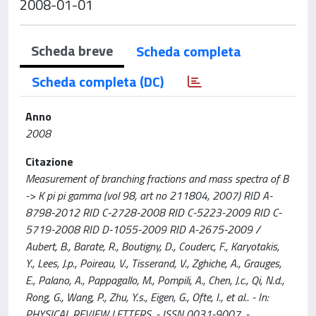
2008-01-01
Scheda breve
Scheda completa
Scheda completa (DC)
Anno
2008
Citazione
Measurement of branching fractions and mass spectra of B
-> K pi pi gamma (vol 98, art no 211804, 2007) RID A-
8798-2012 RID C-2728-2008 RID C-5223-2009 RID C-
5719-2008 RID D-1055-2009 RID A-2675-2009 /
Aubert, B., Barate, R., Boutigny, D., Couderc, F., Karyotakis,
Y., Lees, J.p., Poireau, V., Tisserand, V., Zghiche, A., Grauges,
E., Palano, A., Pappagallo, M., Pompili, A., Chen, J.c., Qi, N.d.,
Rong, G., Wang, P., Zhu, Y.s., Eigen, G., Ofte, I., et al.. - In:
PHYSICAL REVIEW LETTERS. - ISSN 0031-9007. -