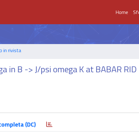
Home
Sf
o in rivista
ga in B -> J/psi omega K at BABAR RID
completa (DC)