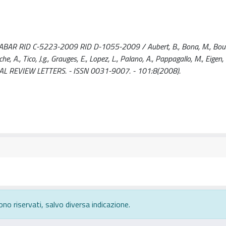
 BABAR RID C-5223-2009 RID D-1055-2009 / Aubert, B., Bona, M., Bouti
che, A., Tico, J.g., Grauges, E., Lopez, L., Palano, A., Pappagallo, M., Eigen, 
PHYSICAL REVIEW LETTERS. - ISSN 0031-9007. - 101:8(2008).
ono riservati, salvo diversa indicazione.