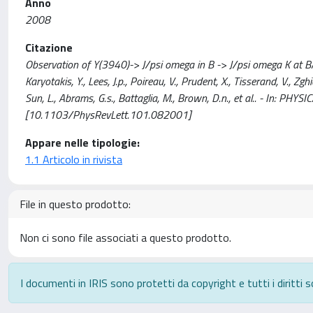
Anno
2008
Citazione
Observation of Y(3940)-> J/psi omega in B -> J/psi omega K at
Karyotakis, Y., Lees, J.p., Poireau, V., Prudent, X., Tisserand, V., Zghi
Sun, L., Abrams, G.s., Battaglia, M., Brown, D.n., et al.. - In: 
[10.1103/PhysRevLett.101.082001]
Appare nelle tipologie:
1.1 Articolo in rivista
File in questo prodotto:
Non ci sono file associati a questo prodotto.
I documenti in IRIS sono protetti da copyright e tutti i diritti s