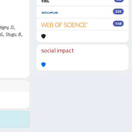
203
148
gny, D.,
G., Stugu, B.,
social impact