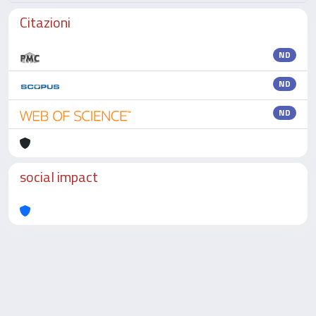
Citazioni
ND
ND
ND
social impact
Powered by
IRIS
-
about IRIS
-
Utilizzo dei cookie
-
Privacy
Copyright © 2026