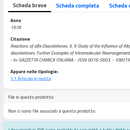
Scheda breve
Scheda completa
Scheda 
Anno
1978
Citazione
Reactions of alfa-Diazoketones. II. A Study of the Influence of Alky
diazoketones. Further Examples of Intramolecular Rearrangement Involv
- In: GAZZETTA CHIMICA ITALIANA. - ISSN 0016-5603. - 108:(19
Appare nelle tipologie:
1.1 Articolo in rivista
File in questo prodotto:
Non ci sono file associati a questo prodotto.
I documenti in IRIS sono protetti da copyright e tutti i diritti s