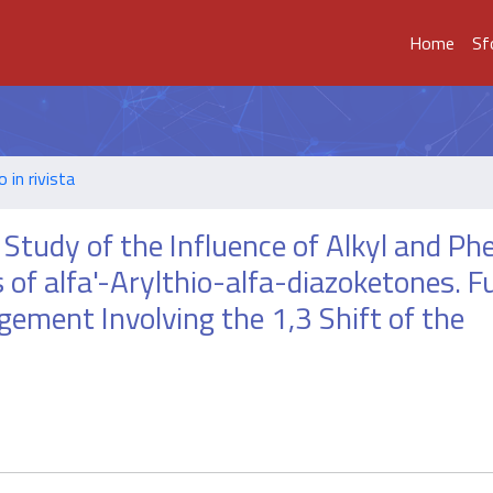
Home
Sf
o in rivista
 Study of the Influence of Alkyl and Ph
s of alfa'-Arylthio-alfa-diazoketones. F
ement Involving the 1,3 Shift of the