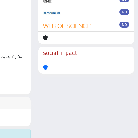
ND
ND
social impact
 S., A., S..