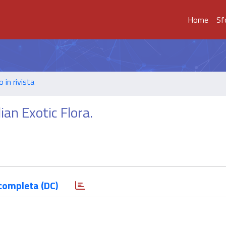
Home
Sf
o in rivista
ian Exotic Flora.
completa (DC)