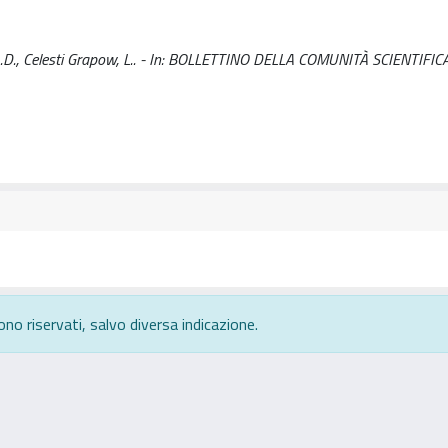
G.A.D., Celesti Grapow, L.. - In: BOLLETTINO DELLA COMUNITÀ SCIENTIFIC
ono riservati, salvo diversa indicazione.