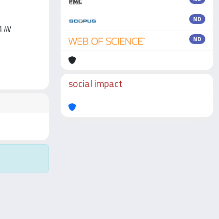
ND
A IN
ND
social impact