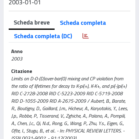
2003-01-01
Scheda breve
Scheda completa
Scheda completa (DC)
Anno
2003
Citazione
Limits on D-0-(D)over-bar(0) mixing and CP violation from
the ratio of lifetimes for decay to K-pi(+), K-K+, and pi(-)pi(+)
RID C-2728-2008 RID C-5223-2009 RID C-5719-2008
RID D-1055-2009 RID A-2675-2009 / Aubert, B., Barate,
R., Boutigny, D., Gaillard, J.m., Hicheur, A., Karyotakis, Y., Lees,
J.p., Robbe, P., Tisserand, V., Zghiche, A., Palano, A., Pompili,
A., Chen, J.c., Qi, N.d., Rong, G., Wang, P., Zhu, Y.s., Eigen, G.,
Ofte, I., Stugu, B., et al.. - In: PHYSICAL REVIEW LETTERS. -
ISSN 0031-9007. - 91:12(2003).