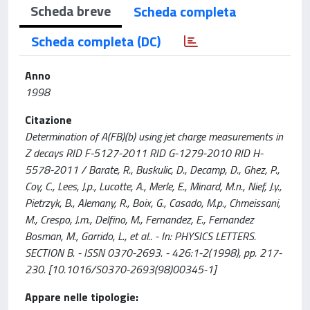
Scheda breve
Scheda completa
Scheda completa (DC)
Anno
1998
Citazione
Determination of A(FB)(b) using jet charge measurements in
Z decays RID F-5127-2011 RID G-1279-2010 RID H-
5578-2011 / Barate, R., Buskulic, D., Decamp, D., Ghez, P.,
Coy, C., Lees, J.p., Lucotte, A., Merle, E., Minard, M.n., Nief, J.y.,
Pietrzyk, B., Alemany, R., Boix, G., Casado, M.p., Chmeissani,
M., Crespo, J.m., Delfino, M., Fernandez, E., Fernandez
Bosman, M., Garrido, L., et al.. - In: PHYSICS LETTERS.
SECTION B. - ISSN 0370-2693. - 426:1-2(1998), pp. 217-
230. [10.1016/S0370-2693(98)00345-1]
Appare nelle tipologie: