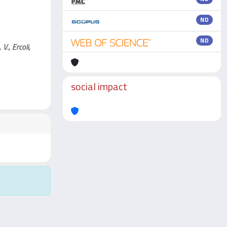
ND
ND
., Ercoli,
social impact