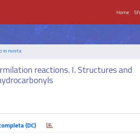
Home
Sf
o in rivista
rmilation reactions. I. Structures and
 hydrocarbonyls
completa (DC)