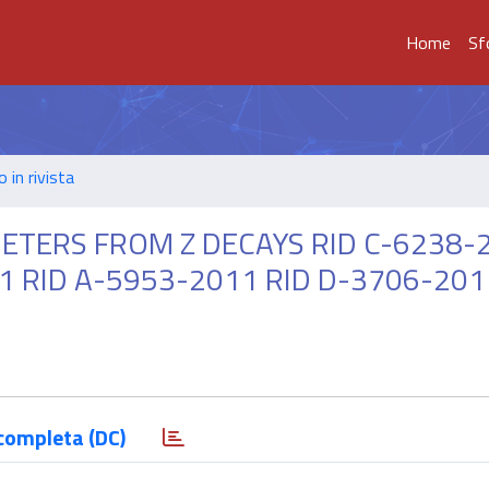
Home
Sf
o in rivista
TERS FROM Z DECAYS RID C-6238-
1 RID A-5953-2011 RID D-3706-201
completa (DC)