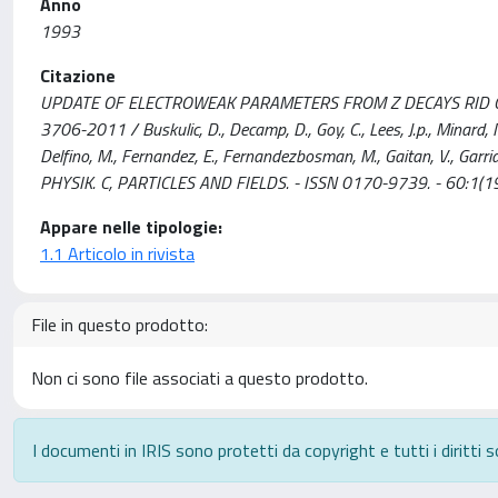
Anno
1993
Citazione
UPDATE OF ELECTROWEAK PARAMETERS FROM Z DECAYS RID C-
3706-2011 / Buskulic, D., Decamp, D., Goy, C., Lees, J.p., Minard, M.n
Delfino, M., Fernandez, E., Fernandezbosman, M., Gaitan, V., Garrido,
PHYSIK. C, PARTICLES AND FIELDS. - ISSN 0170-9739. - 60:1(19
Appare nelle tipologie:
1.1 Articolo in rivista
File in questo prodotto:
Non ci sono file associati a questo prodotto.
I documenti in IRIS sono protetti da copyright e tutti i diritti s