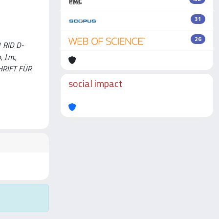
31
26
 RID D-
 J.m.,
SCHRIFT FÜR
social impact