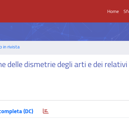
Home
Sf
o in rivista
e delle dismetrie degli arti e dei relativ
completa (DC)