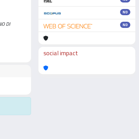
ND
ANO DI
ND
social impact