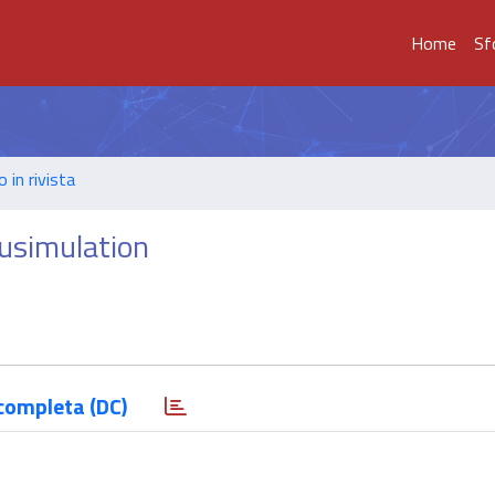
Home
Sf
o in rivista
ausimulation
completa (DC)