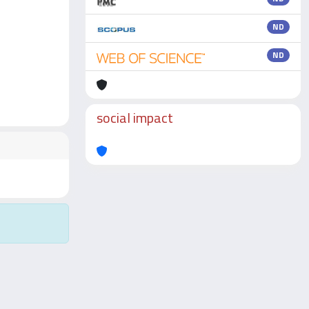
ND
ND
social impact