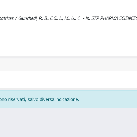
rices / Giunchedi, P., B., C.G., L., M., U., C.. - In: STP PHARMA SCIENCE
ono riservati, salvo diversa indicazione.