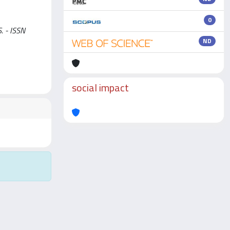
0
S. - ISSN
ND
social impact