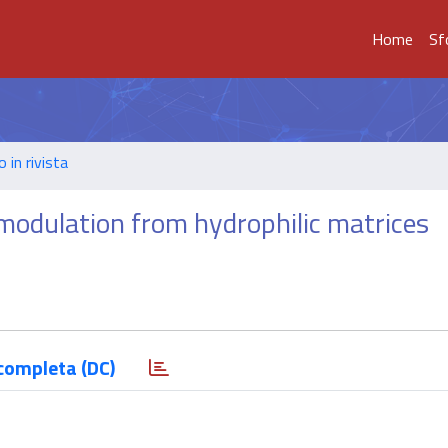
Home
Sf
o in rivista
 modulation from hydrophilic matrices
completa (DC)