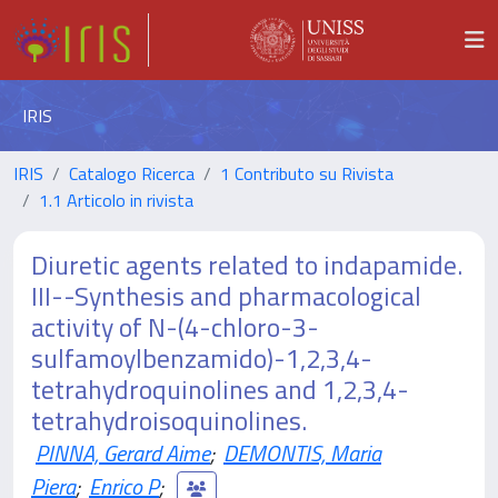
IRIS
IRIS
Catalogo Ricerca
1 Contributo su Rivista
1.1 Articolo in rivista
Diuretic agents related to indapamide.
III--Synthesis and pharmacological
activity of N-(4-chloro-3-
sulfamoylbenzamido)-1,2,3,4-
tetrahydroquinolines and 1,2,3,4-
tetrahydroisoquinolines.
PINNA, Gerard Aime
;
DEMONTIS, Maria
Piera
;
Enrico P
;