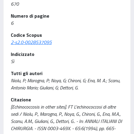
670
Numero di pagine
6
Codice Scopus
2-s2.0-0028537095
Indicizzato
Sì
Tutti gli autori
Niolu, P; Marogna, P; Noya, G; Chironi, G; Ena, M. A.; Scanu,
Antonio Mario; Giuliani, G; Dettori, G.
Citazione
[Echinococcosis in other sites]. FT L'echinococcosi di altre
sedi / Niolu, P., Marogna, P., Noya, G., Chironi, G., Ena, M.A.,
Scanu, A.M., Giuliani, G., Dettori, G.. - In: ANNALI ITALIANI DI
CHIRURGIA. - ISSN 0003-469X. - 65:6(1994), pp. 665-