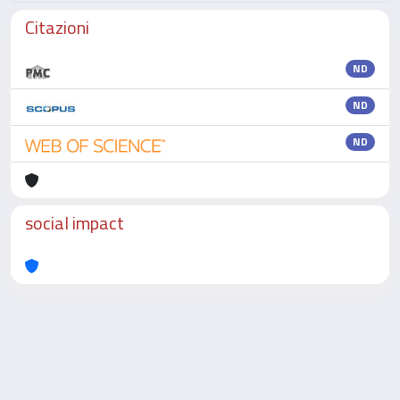
Citazioni
ND
ND
ND
social impact
Powered by
IRIS
-
about IRIS
-
Utilizzo dei cookie
-
Privacy
Copyright © 2026