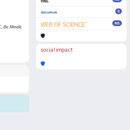
0
ND
 Bo Minelli,
social impact