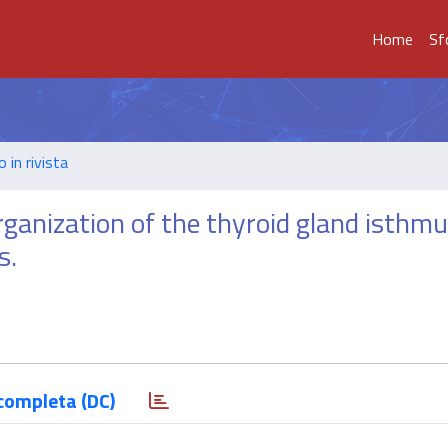
Home
Sf
o in rivista
anization of the thyroid gland isthmu
s.
completa (DC)