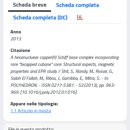
Scheda breve
Scheda completa
Scheda completa (DC)
Anno
2013
Citazione
A hexanucluear copper(II) Schiff base complex incorporating
rare “bicapped cubane” core: Structural aspects, magnetic
properties and EPR study / Shit, S., Nandy, M., Rosair, G.,
Salah El Fallah, M., Ribas, J., Garribba, E., Mitra, S.. - In:
POLYHEDRON. - ISSN 0277-5387. - 52:(2013), pp. 963-
969. [10.1016/j.poly.2012.07.016]
Appare nelle tipologie:
1.1 Articolo in rivista
File in questo prodotto: