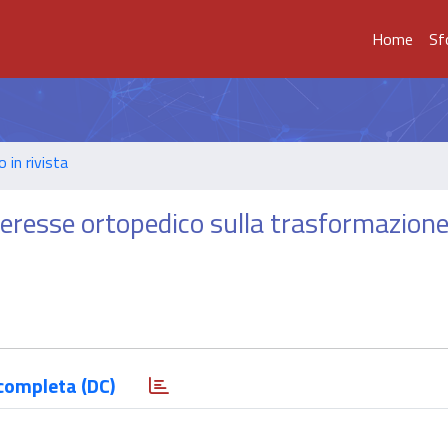
Home
Sf
o in rivista
 interesse ortopedico sulla trasformazion
completa (DC)