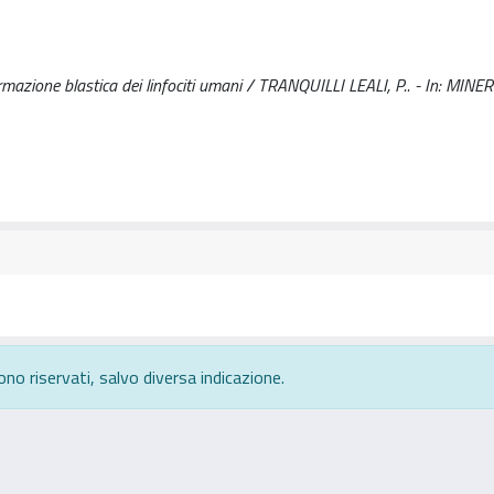
sformazione blastica dei linfociti umani / TRANQUILLI LEALI, P.. - In: MINE
ono riservati, salvo diversa indicazione.