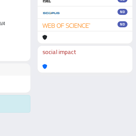
ND
RVA
ND
social impact