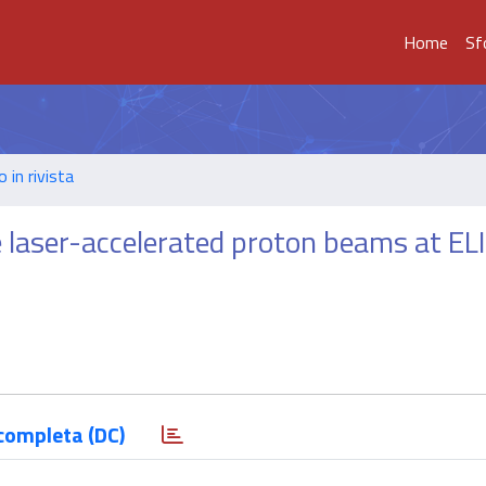
Home
Sf
o in rivista
 laser-accelerated proton beams at EL
completa (DC)