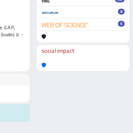
8
5
, G.A.P.,
Scuderi, V.. -
social impact